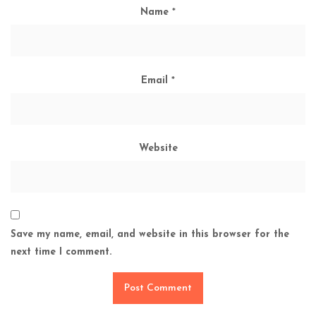
Name
*
Email
*
Website
Save my name, email, and website in this browser for the
next time I comment.