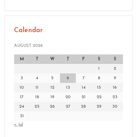
Calendar
AUGUST 2026
M
T
W
T
F
S
S
1
2
3
4
5
6
7
8
9
10
11
12
13
14
15
16
17
18
19
20
21
22
23
24
25
26
27
28
29
30
31
« Jul