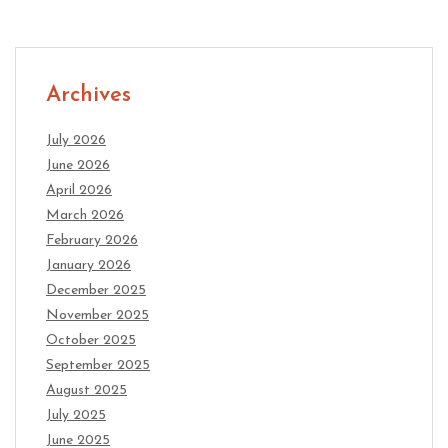
Archives
July 2026
June 2026
April 2026
March 2026
February 2026
January 2026
December 2025
November 2025
October 2025
September 2025
August 2025
July 2025
June 2025