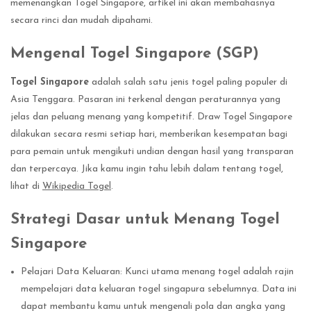
memenangkan Togel Singapore, artikel ini akan membahasnya
secara rinci dan mudah dipahami.
Mengenal Togel Singapore (SGP)
Togel Singapore
adalah salah satu jenis togel paling populer di
Asia Tenggara. Pasaran ini terkenal dengan peraturannya yang
jelas dan peluang menang yang kompetitif. Draw Togel Singapore
dilakukan secara resmi setiap hari, memberikan kesempatan bagi
para pemain untuk mengikuti undian dengan hasil yang transparan
dan terpercaya. Jika kamu ingin tahu lebih dalam tentang togel,
lihat di
Wikipedia Togel
.
Strategi Dasar untuk Menang Togel
Singapore
Pelajari Data Keluaran: Kunci utama menang togel adalah rajin
mempelajari data keluaran togel singapura sebelumnya. Data ini
dapat membantu kamu untuk mengenali pola dan angka yang