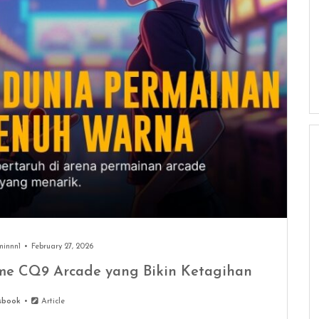
innn1
February 27, 2026
e CQ9 Arcade yang Bikin Ketagihan
sbook
Article