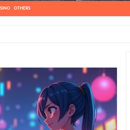
SINO
OTHERS