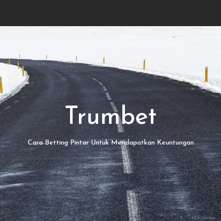
Trumbet
Cara Betting Pintar Untuk Mendapatkan Keuntungan