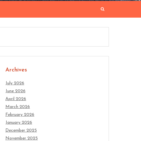
Archives
July 2026
June 2026
April 2026
March 2026
February 2026
January 2026
December 2025
November 2025