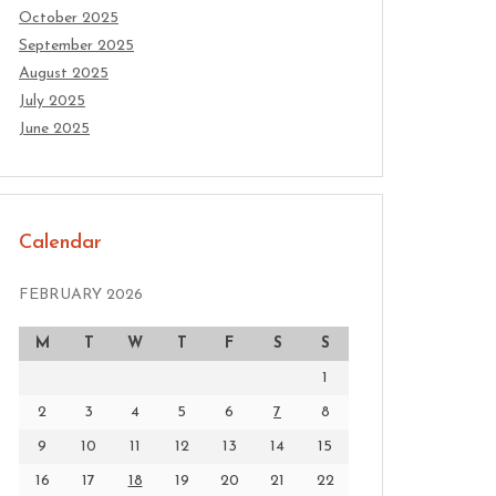
October 2025
September 2025
August 2025
July 2025
June 2025
Calendar
FEBRUARY 2026
M
T
W
T
F
S
S
1
2
3
4
5
6
7
8
9
10
11
12
13
14
15
16
17
18
19
20
21
22