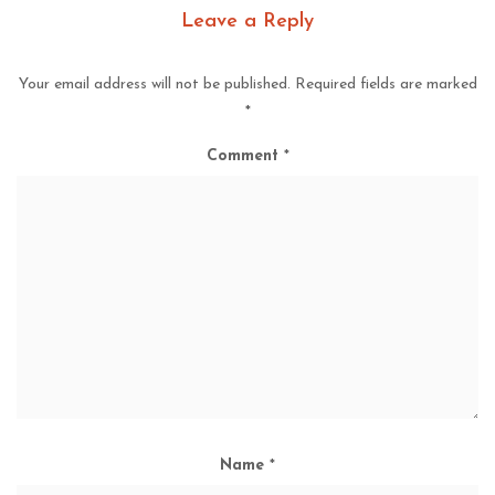
Leave a Reply
Your email address will not be published.
Required fields are marked
*
Comment
*
Name
*