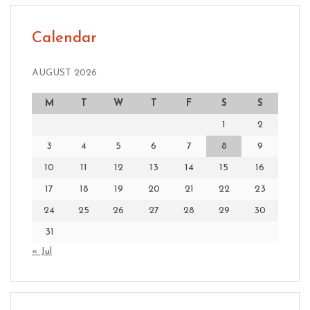
Calendar
AUGUST 2026
M
T
W
T
F
S
S
1
2
3
4
5
6
7
8
9
10
11
12
13
14
15
16
17
18
19
20
21
22
23
24
25
26
27
28
29
30
31
« Jul