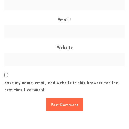
Email
*
Website
Save my name, email, and website in this browser for the
next time I comment.