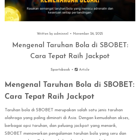
Written by
adminnn1
November 26, 2025
Mengenal Taruhan Bola di SBOBET:
Cara Tepat Raih Jackpot
Sportsbook
Article
Mengenal Taruhan Bola di SBOBET:
Cara Tepat Raih Jackpot
Taruhan bola di SBOBET merupakan salah satu jenis taruhan
olahraga yang paling diminati di Asia. Dengan kemudahan akses,
berbagai opsi taruhan, dan peluang jackpot yang menarik,
SBOBET menawarkan pengalaman taruhan bola yang seru dan