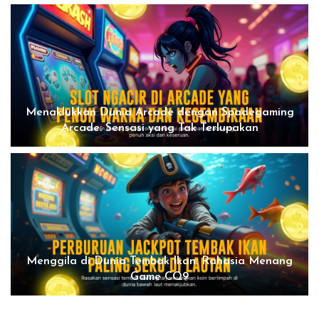
Menaklukkan Dunia Arcade dengan Spadegaming
Arcade: Sensasi yang Tak Terlupakan
Menggila di Dunia Tembak Ikan: Rahasia Menang
Game CQ9