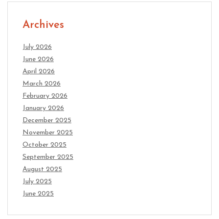
Archives
July 2026
June 2026
April 2026
March 2026
February 2026
January 2026
December 2025
November 2025
October 2025
September 2025
August 2025
July 2025
June 2025