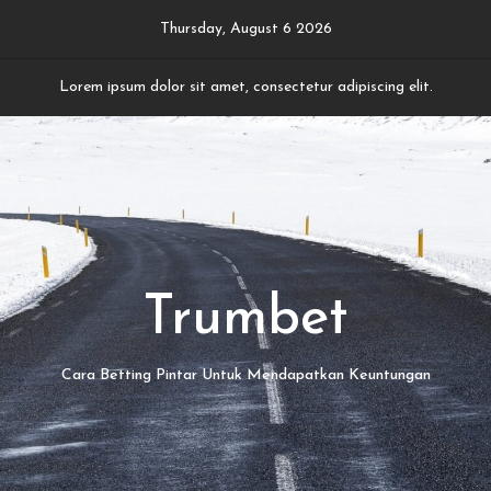
Skip
Thursday, August 6 2026
to
content
Lorem ipsum dolor sit amet, consectetur adipiscing elit.
Trumbet
Cara Betting Pintar Untuk Mendapatkan Keuntungan