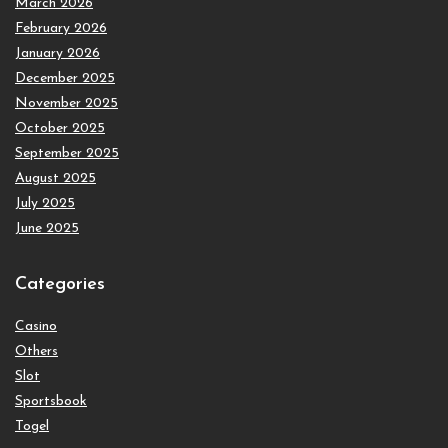
March 2026
February 2026
January 2026
December 2025
November 2025
October 2025
September 2025
August 2025
July 2025
June 2025
Categories
Casino
Others
Slot
Sportsbook
Togel