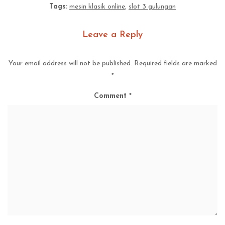
Tags:
mesin klasik online
,
slot 3 gulungan
Leave a Reply
Your email address will not be published.
Required fields are marked
*
Comment
*