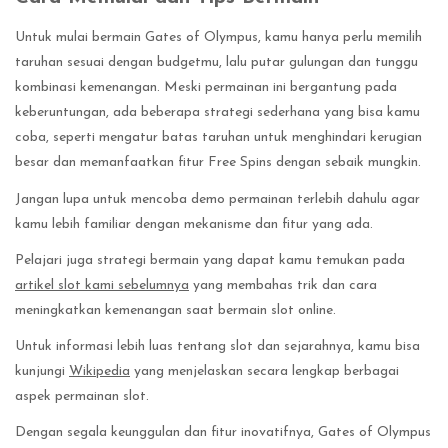
Untuk mulai bermain Gates of Olympus, kamu hanya perlu memilih
taruhan sesuai dengan budgetmu, lalu putar gulungan dan tunggu
kombinasi kemenangan. Meski permainan ini bergantung pada
keberuntungan, ada beberapa strategi sederhana yang bisa kamu
coba, seperti mengatur batas taruhan untuk menghindari kerugian
besar dan memanfaatkan fitur Free Spins dengan sebaik mungkin.
Jangan lupa untuk mencoba demo permainan terlebih dahulu agar
kamu lebih familiar dengan mekanisme dan fitur yang ada.
Pelajari juga strategi bermain yang dapat kamu temukan pada
artikel slot kami sebelumnya
yang membahas trik dan cara
meningkatkan kemenangan saat bermain slot online.
Untuk informasi lebih luas tentang slot dan sejarahnya, kamu bisa
kunjungi
Wikipedia
yang menjelaskan secara lengkap berbagai
aspek permainan slot.
Dengan segala keunggulan dan fitur inovatifnya, Gates of Olympus