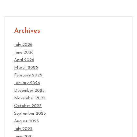
Archives
July 2026
June 2026
April 2026
March 2026
February 2026
January 2026
December 2025
November 2025
October 2025
September 2025
August 2025
July 2025
June 2025