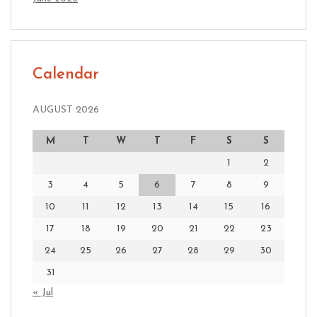
Calendar
AUGUST 2026
M
T
W
T
F
S
S
1
2
3
4
5
6
7
8
9
10
11
12
13
14
15
16
17
18
19
20
21
22
23
24
25
26
27
28
29
30
31
« Jul