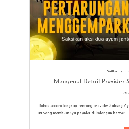
Written by
adm
Mengenal Detail Provider
Oth
Bahas secara lengkap tentang provider Sabung Aya
ini yang membuatnya populer di kalangan bettor.