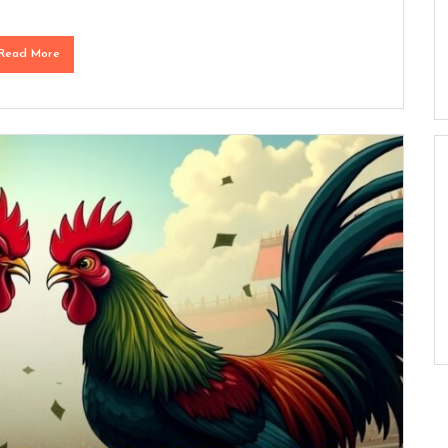
Read More