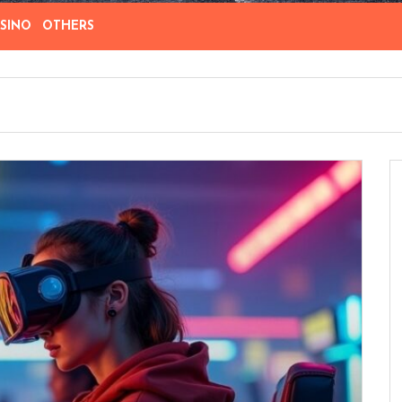
SINO
OTHERS
 Terbaik untuk Pecinta Adu Ayam