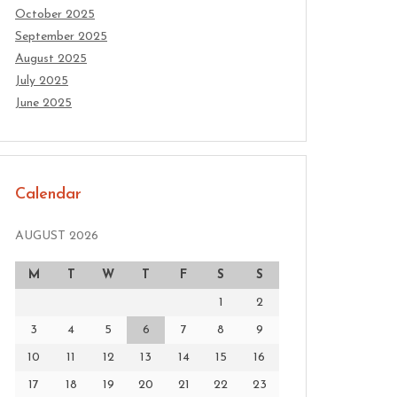
October 2025
September 2025
August 2025
July 2025
June 2025
Calendar
AUGUST 2026
M
T
W
T
F
S
S
1
2
3
4
5
6
7
8
9
10
11
12
13
14
15
16
17
18
19
20
21
22
23