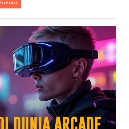
Read More