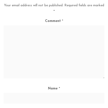
Your email address will not be published.
Required fields are marked
*
Comment
*
Name
*