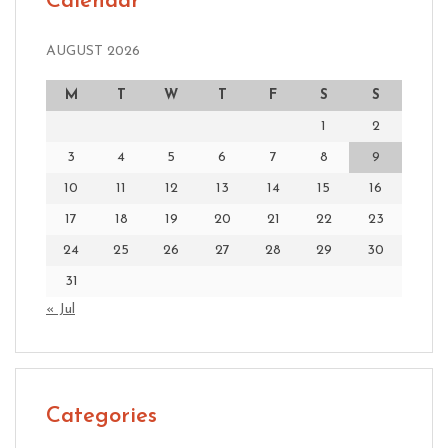
Calendar
AUGUST 2026
M
T
W
T
F
S
S
1
2
3
4
5
6
7
8
9
10
11
12
13
14
15
16
17
18
19
20
21
22
23
24
25
26
27
28
29
30
31
« Jul
Categories