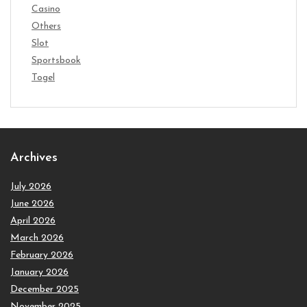
Casino
Others
Slot
Sportsbook
Togel
Archives
July 2026
June 2026
April 2026
March 2026
February 2026
January 2026
December 2025
November 2025