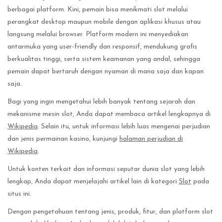
berbagai platform. Kini, pemain bisa menikmati slot melalui
perangkat desktop maupun mobile dengan aplikasi khusus atau
langsung melalui browser. Platform modern ini menyediakan
antarmuka yang user-friendly dan responsif, mendukung grafis
berkualitas tinggi, serta sistem keamanan yang andal, sehingga
pemain dapat bertaruh dengan nyaman di mana saja dan kapan
saja.
Bagi yang ingin mengetahui lebih banyak tentang sejarah dan
mekanisme mesin slot, Anda dapat membaca artikel lengkapnya di
Wikipedia
. Selain itu, untuk informasi lebih luas mengenai perjudian
dan jenis permainan kasino, kunjungi
halaman perjudian di
Wikipedia
.
Untuk konten terkait dan informasi seputar dunia slot yang lebih
lengkap, Anda dapat menjelajahi artikel lain di kategori
Slot
pada
situs ini.
Dengan pengetahuan tentang jenis, produk, fitur, dan platform slot