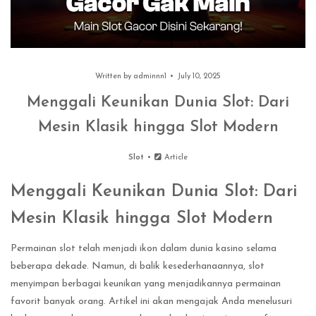
Written by
adminnn1
July 10, 2025
Menggali Keunikan Dunia Slot: Dari
Mesin Klasik hingga Slot Modern
Slot
Article
Menggali Keunikan Dunia Slot: Dari
Mesin Klasik hingga Slot Modern
Permainan slot telah menjadi ikon dalam dunia kasino selama
beberapa dekade. Namun, di balik kesederhanaannya, slot
menyimpan berbagai keunikan yang menjadikannya permainan
favorit banyak orang. Artikel ini akan mengajak Anda menelusuri