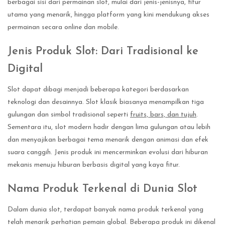
berbagai sisi dari permainan slot, mulai dari jenis-jenisnya, fitur
utama yang menarik, hingga platform yang kini mendukung akses
permainan secara online dan mobile.
Jenis Produk Slot: Dari Tradisional ke
Digital
Slot dapat dibagi menjadi beberapa kategori berdasarkan
teknologi dan desainnya. Slot klasik biasanya menampilkan tiga
gulungan dan simbol tradisional seperti
fruits, bars, dan tujuh
.
Sementara itu, slot modern hadir dengan lima gulungan atau lebih
dan menyajikan berbagai tema menarik dengan animasi dan efek
suara canggih. Jenis produk ini mencerminkan evolusi dari hiburan
mekanis menuju hiburan berbasis digital yang kaya fitur.
Nama Produk Terkenal di Dunia Slot
Dalam dunia slot, terdapat banyak nama produk terkenal yang
telah menarik perhatian pemain global. Beberapa produk ini dikenal