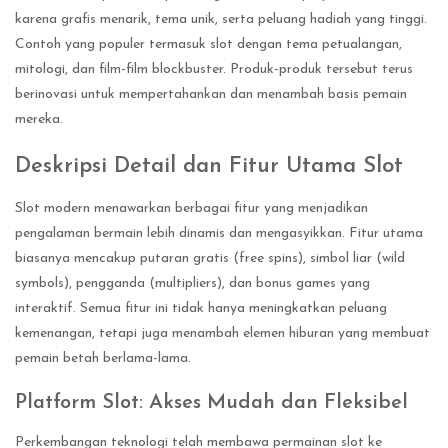
karena grafis menarik, tema unik, serta peluang hadiah yang tinggi.
Contoh yang populer termasuk slot dengan tema petualangan,
mitologi, dan film-film blockbuster. Produk-produk tersebut terus
berinovasi untuk mempertahankan dan menambah basis pemain
mereka.
Deskripsi Detail dan Fitur Utama Slot
Slot modern menawarkan berbagai fitur yang menjadikan
pengalaman bermain lebih dinamis dan mengasyikkan. Fitur utama
biasanya mencakup putaran gratis (free spins), simbol liar (wild
symbols), pengganda (multipliers), dan bonus games yang
interaktif. Semua fitur ini tidak hanya meningkatkan peluang
kemenangan, tetapi juga menambah elemen hiburan yang membuat
pemain betah berlama-lama.
Platform Slot: Akses Mudah dan Fleksibel
Perkembangan teknologi telah membawa permainan slot ke